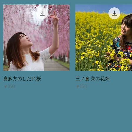
喜多方のしだれ桜
クイックビュー
三ノ倉 菜の花畑
クイックビュー
価格
価格
￥150
￥150