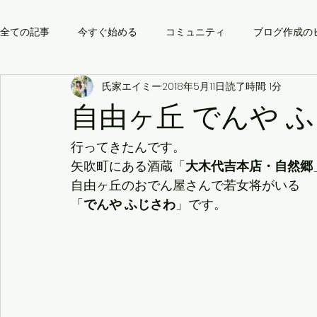
全ての記事
今すぐ始める
コミュニティ
ブログ作成の
氏家エイミー
2018年5月11日
読了時間: 1分
自由ヶ丘 でんや 
行ってきたんです。
矢吹町にある酒蔵「
大木代吉本店・自然郷
自由ヶ丘のおでん屋さんで若女将がいる
「
でんや ふじさわ
」です。